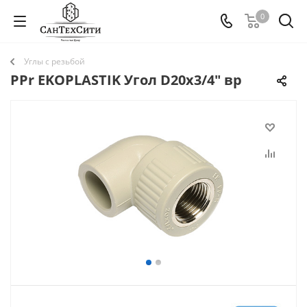
0
Углы с резьбой
PPr EKOPLASTIK Угол D20х3/4" вр