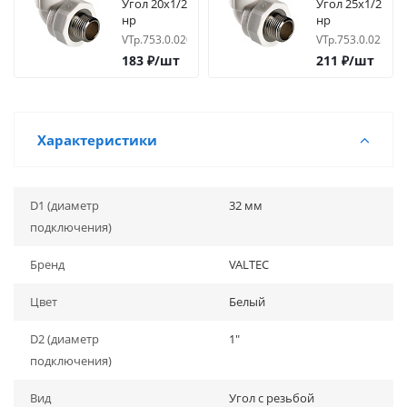
Угол 20х1/2
Угол 25х1/2
нр
нр
VTp.753.0.02004
VTp.753.0.02504
183
₽
/шт
211
₽
/шт
Характеристики
D1 (диаметр
32 мм
подключения)
Бренд
VALTEC
Цвет
Белый
D2 (диаметр
1"
подключения)
Вид
Угол с резьбой