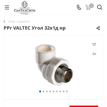
0
Углы с резьбой
PPr VALTEC Угол 32х1д нр