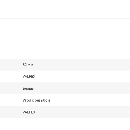
32 мм
VALFEX
Белый
Угол с резьбой
VALFEX