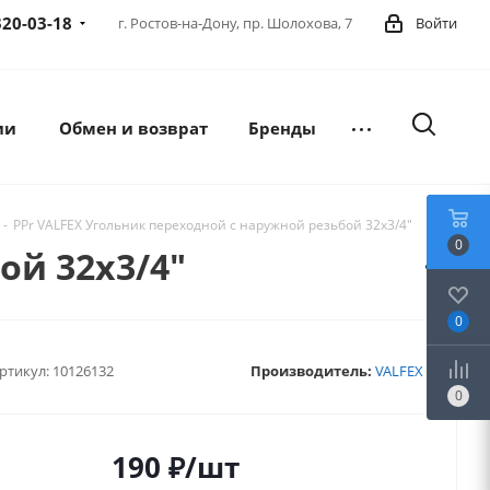
320-03-18
г. Ростов-на-Дону,
пр. Шолохова, 7
Войти
ии
Обмен и возврат
Бренды
-
PPr VALFEX Угольник переходной с наружной резьбой 32х3/4"
0
ой 32х3/4"
0
ртикул:
10126132
Производитель:
VALFEX
0
190
₽
/шт