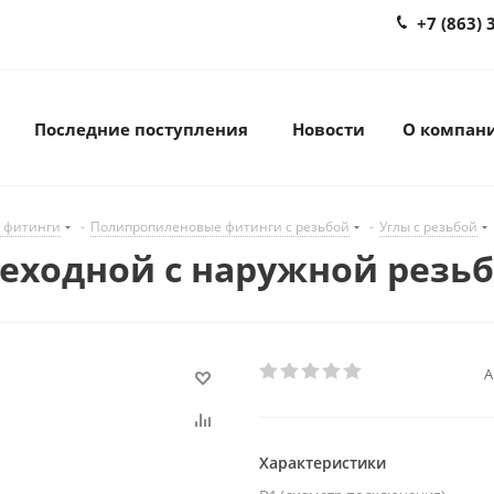
+7 (863) 
Последние поступления
Новости
О компан
 фитинги
-
Полипропиленовые фитинги с резьбой
-
Углы с резьбой
реходной с наружной резьб
А
Характеристики