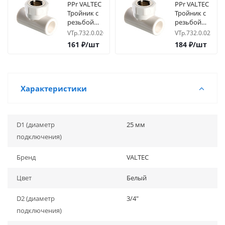
PPr VALTEC
PPr VALTEC
Тройник c
Тройник c
резьбой
резьбой
20х1/2 вр
25х1/2 вр
VTp.732.0.02004
VTp.732.0.02504
161
₽
/шт
184
₽
/шт
Характеристики
D1 (диаметр
25 мм
подключения)
Бренд
VALTEC
Цвет
Белый
D2 (диаметр
3/4"
подключения)