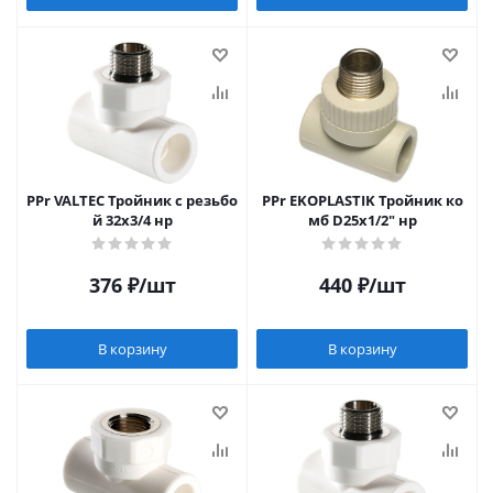
PPr VALTEC Тройник c резьбо
PPr EKOPLASTIK Тройник ко
й 32х3/4 нр
мб D25х1/2" нр
376
₽
/шт
440
₽
/шт
В корзину
В корзину