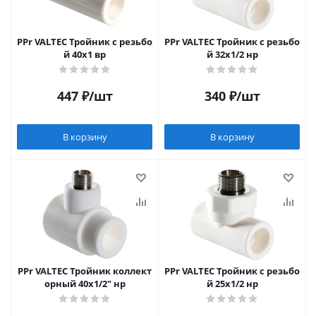
PPr VALTEC Тройник c резьбо
PPr VALTEC Тройник c резьбо
й 40х1 вр
й 32х1/2 нр
447
₽
/шт
340
₽
/шт
В корзину
В корзину
PPr VALTEC Тройник коллект
PPr VALTEC Тройник c резьбо
орный 40х1/2" нр
й 25х1/2 нр