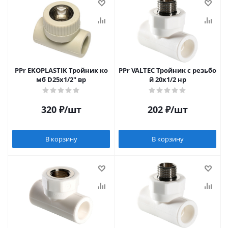
PPr EKOPLASTIK Тройник ко
PPr VALTEC Тройник c резьбо
мб D25х1/2" вр
й 20х1/2 нр
320
₽
/шт
202
₽
/шт
В корзину
В корзину