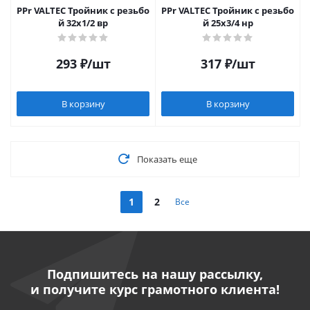
PPr VALTEC Тройник c резьбо
PPr VALTEC Тройник c резьбо
й 32х1/2 вр
й 25х3/4 нр
293
₽
/шт
317
₽
/шт
В корзину
В корзину
Показать еще
1
2
Все
Подпишитесь на нашу рассылку,
и получите курс грамотного клиента!