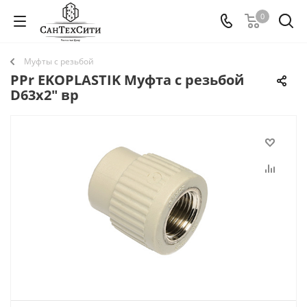
0
Муфты с резьбой
PPr EKOPLASTIK Муфта с резьбой
D63х2" вр