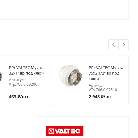
PPr VALTEC Муфта
PPr VALTEC Муфта
32х1" вр под ключ
75х2 1/2" вр под
ключ
Артикул:
VTp.706.0.03206
Артикул:
VTp.706.0.07510
463
₽
/шт
2 948
₽
/шт