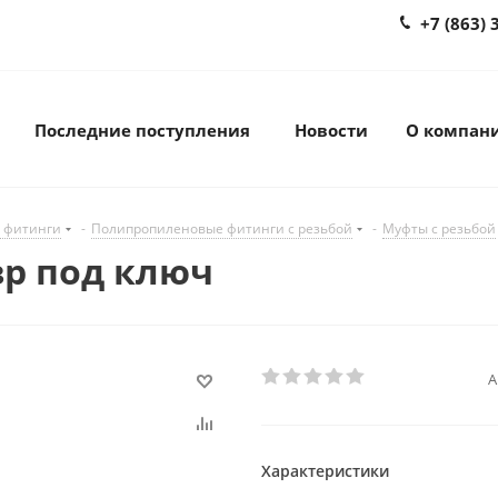
+7 (863) 
Последние поступления
Новости
О компан
 фитинги
-
Полипропиленовые фитинги с резьбой
-
Муфты с резьбой
вр под ключ
А
Характеристики