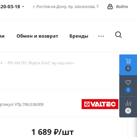
320-03-18
г. Ростов-на-Дону,
пр. Шолохова, 7
Войти
ии
Обмен и возврат
Бренды
-
PPr VALTEC Муфта 63х2" вр под ключ
0
0
ртикул:
VTp.706.0.06309
0
1 689
₽
/шт