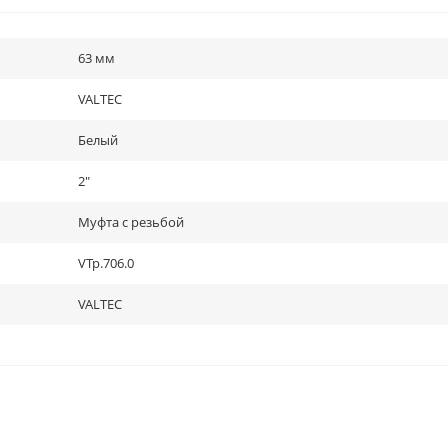
63 мм
VALTEC
Белый
2"
Муфта с резьбой
VTp.706.0
VALTEC