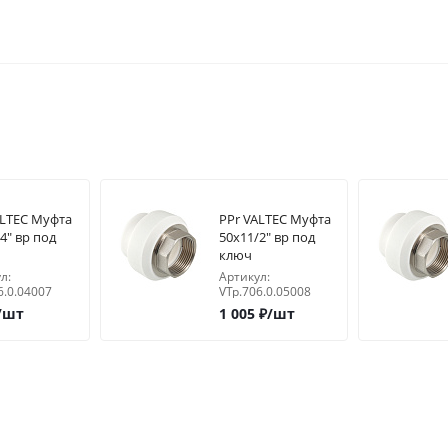
ALTEC Муфта
PPr VALTEC Муфта
4" вр под
50х11/2" вр под
ключ
л:
Артикул:
6.0.04007
VTp.706.0.05008
/шт
1 005
₽
/шт