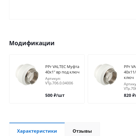
Модификации
PPr VALTEC Муфта
PPr V
40х1" вр под ключ
40х11/
ключ
Артикул:
VTp.706.0.04006
Артику
VTp.70
500
₽
/шт
820
₽
Характеристики
Отзывы