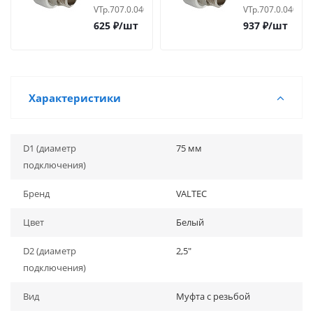
под ключ
под ключ
VTp.707.0.04006
VTp.707.0.04007
625
₽
/шт
937
₽
/шт
Характеристики
D1 (диаметр
75 мм
подключения)
Бренд
VALTEC
Цвет
Белый
D2 (диаметр
2,5"
подключения)
Вид
Муфта с резьбой