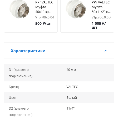
PPr VALTEC
PPr VALTEC
Муфта
Муфта
40х1" вр
50х11/2" вр
под ключ
под ключ
VTp.706.0.04006
VTp.706.0.05008
500
₽
/шт
1 005
₽
/
шт
Характеристики
D1 (диаметр
40 мм
подключения)
Бренд
VALTEC
Цвет
Белый
D2 (диаметр
11/4"
подключения)