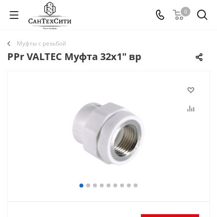
0
Муфты с резьбой
PPr VALTEC Муфта 32х1" вр