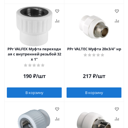
PPr VALFEX Муфта переходн
PPr VALTEC Муфта 20х3/4" нр
ая с внутренней резьбой 32
x 1"
190
₽
/шт
217
₽
/шт
В корзину
В корзину