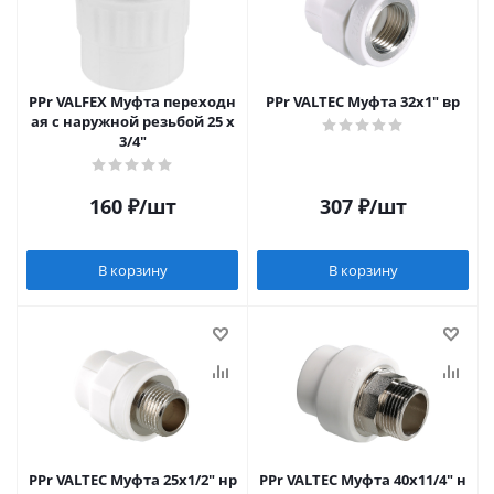
PPr VALFEX Муфта переходн
PPr VALTEC Муфта 32х1" вр
ая с наружной резьбой 25 x
3/4"
160
₽
/шт
307
₽
/шт
В корзину
В корзину
PPr VALTEC Муфта 25х1/2" нр
PPr VALTEC Муфта 40х11/4" н