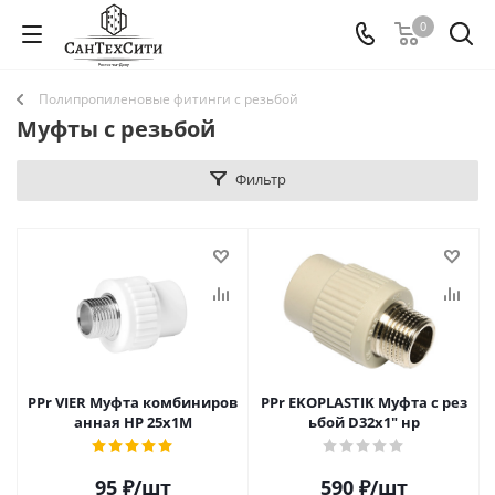
0
Полипропиленовые фитинги с резьбой
Муфты с резьбой
Фильтр
PPr VIER Муфта комбиниров
PPr EKOPLASTIK Муфта с рез
анная HР 25х1M
ьбой D32х1" нр
95
₽
/шт
590
₽
/шт