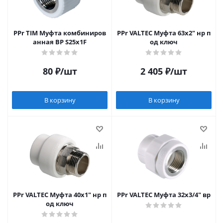
PPr TIM Муфта комбиниров
PPr VALTEC Муфта 63х2" нр п
анная ВР S25х1F
од ключ
80
₽
/шт
2 405
₽
/шт
В корзину
В корзину
PPr VALTEC Муфта 40х1" нр п
PPr VALTEC Муфта 32х3/4" вр
од ключ