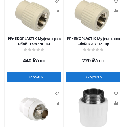
PPr EKOPLASTIK Муфта с рез
PPr EKOPLASTIK Муфта с рез
ьбой D32х3/4" вн
ьбой D20х1/2" вр
440
₽
/шт
220
₽
/шт
В корзину
В корзину