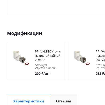
Модификации
PPr VALTEC Угол с
PPr VA
накидной гайкой
накид
20х1/2"
25х3/4
Артикул:
Артику
VTp.758.0.02004
VTp.75
200
₽
/шт
263
₽
Характеристики
Отзывы