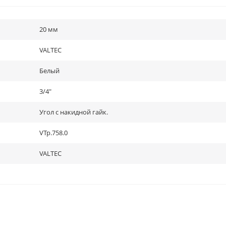
20 мм
VALTEC
Белый
3/4"
Угол с накидной гайк.
VTp.758.0
VALTEC