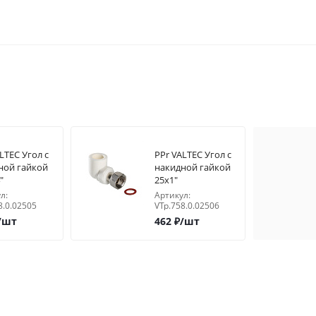
LTEC Угол с
PPr VALTEC Угол с
ной гайкой
накидной гайкой
"
25х1"
л:
Артикул:
8.0.02505
VTp.758.0.02506
/шт
462
₽
/шт