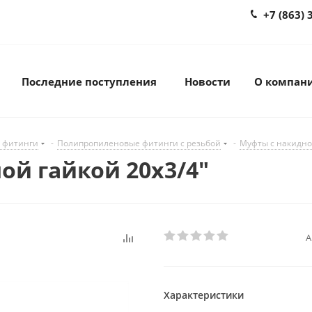
+7 (863) 
Последние поступления
Новости
О компан
 фитинги
-
Полипропиленовые фитинги с резьбой
-
Муфты с накидно
ной гайкой 20х3/4"
А
Характеристики