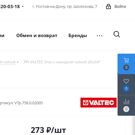
320-03-18
г. Ростов-на-Дону,
пр. Шолохова, 7
Войти
ии
Обмен и возврат
Бренды
й гайкой
-
PPr VALTEC Угол с накидной гайкой 20х3/4"
0
0
ртикул:
VTp.758.0.02005
0
273
₽
/шт