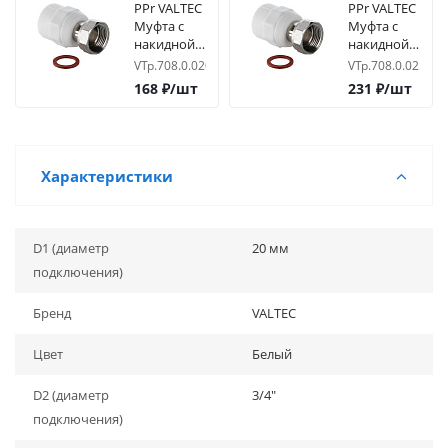
PPr VALTEC
PPr VALTEC
Муфта c
Муфта c
накидной
накидной
гайкой
гайкой
VTp.708.0.02004
VTp.708.0.02505
20х1/2
25х3/4
168
₽
/шт
231
₽
/шт
Характеристики
D1 (диаметр
20 мм
подключения)
Бренд
VALTEC
Цвет
Белый
D2 (диаметр
3/4"
подключения)