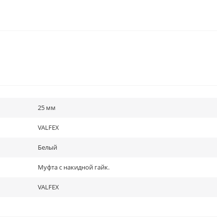
25 мм
VALFEX
Белый
Муфта с накидной гайк.
VALFEX