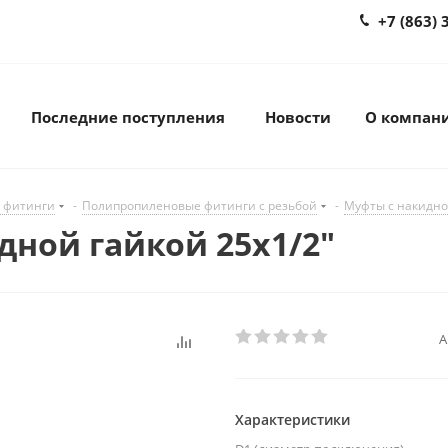
+7 (863) 
Последние поступления
Новости
О компан
 фитинги
-
Полипропиленовые фитинги с резьбой
-
Муфты с накидно
дной гайкой 25х1/2"
А
Характеристики