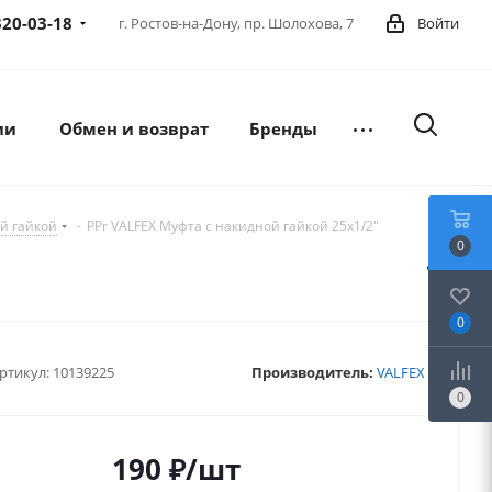
320-03-18
г. Ростов-на-Дону,
пр. Шолохова, 7
Войти
ии
Обмен и возврат
Бренды
й гайкой
-
PPr VALFEX Муфта с накидной гайкой 25х1/2"
0
0
ртикул:
10139225
Производитель:
VALFEX
0
190
₽
/шт