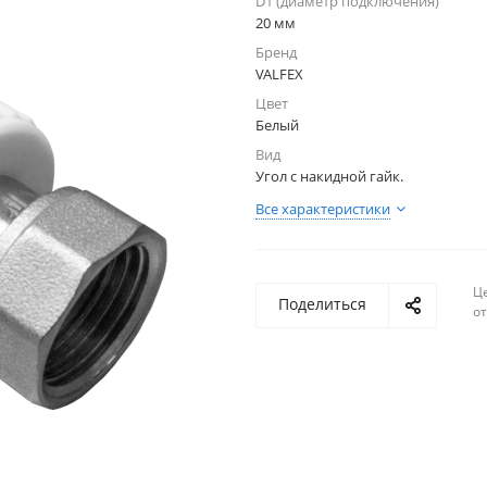
D1 (диаметр подключения)
20 мм
Бренд
VALFEX
Цвет
Белый
Вид
Угол с накидной гайк.
Все характеристики
Ц
Поделиться
о