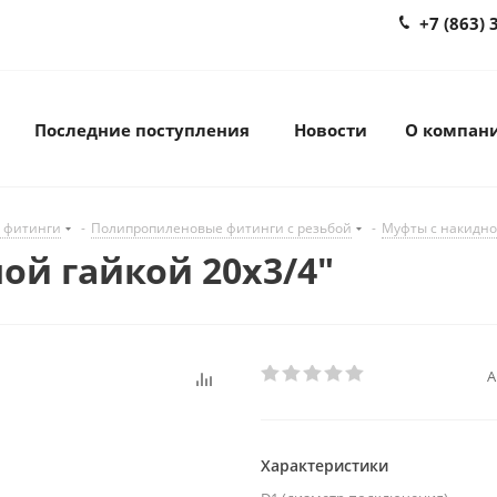
+7 (863) 
Последние поступления
Новости
О компан
 фитинги
-
Полипропиленовые фитинги с резьбой
-
Муфты с накидно
ной гайкой 20х3/4"
А
Характеристики