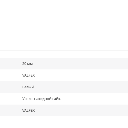
20 мм
VALFEX
Белый
Угол с накидной гайк.
VALFEX