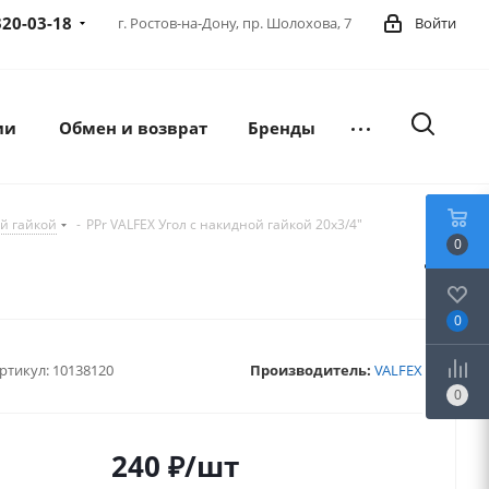
320-03-18
г. Ростов-на-Дону,
пр. Шолохова, 7
Войти
ии
Обмен и возврат
Бренды
й гайкой
-
PPr VALFEX Угол с накидной гайкой 20х3/4"
0
0
ртикул:
10138120
Производитель:
VALFEX
0
240
₽
/шт