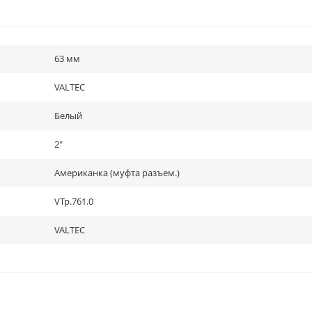
63 мм
VALTEC
Белый
2"
Американка (муфта разъем.)
VTp.761.0
VALTEC