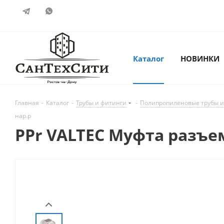
Каталог
НОВИНКИ
Главная
-
Каталог
-
Трубы и фитинги
-
Полипропиленовые трубы и
нар.р
PPr VALTEC Муфта разъем