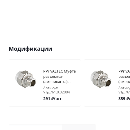
Модификации
PPr VALTEC Муфта
PPr V
разъемная
разъе
(американка)
(амер
20х1/2" нар.р
20х3/4
Артикул:
Артику
VTp.761.0.02004
VTp.76
291
₽
/шт
359
₽