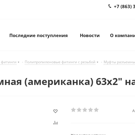
+7 (863) 
Последние поступления
Новости
О компан
 фитинги
-
Полипропиленовые фитинги с резьбой
-
Муфты разъемны
ная (американка) 63х2" н
А