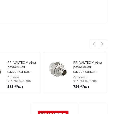
PPr VALTEC Муфта
PPr VALTEC Муфта
разъемная
разъемная
(американка)
(американка)
25х1" нар.р
32х1" нар.р
Артикул:
Артикул:
VTp.761.0.02506
VTp.761.0.03206
583
₽
/шт
726
₽
/шт