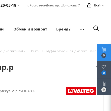
320-03-18
г. Ростов-на-Дону,
пр. Шолохова, 7
Войти
ии
Обмен и возврат
Бренды
е (американки)
-
PPr VALTEC Муфта разъемная (американка) 63х2"
0
ар.р
0
0
ртикул:
VTp.761.0.06309