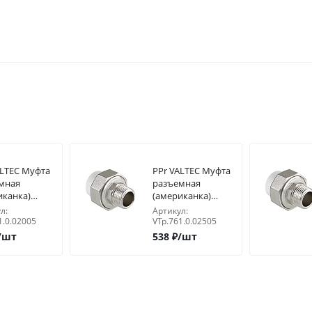
ALTEC Муфта
PPr VALTEC Муфта
мная
разъемная
иканка)
(американка)
" нар.р
25х3/4" нар.р
л:
Артикул:
1.0.02005
VTp.761.0.02505
/шт
538
₽
/шт