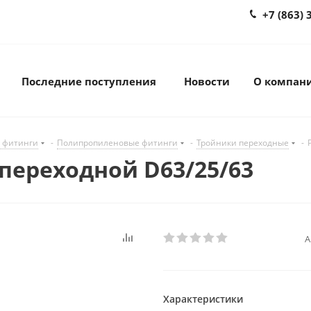
+7 (863) 
Последние поступления
Новости
О компан
 фитинги
-
Полипропиленовые фитинги
-
Тройники переходные
-
 переходной D63/25/63
А
Характеристики