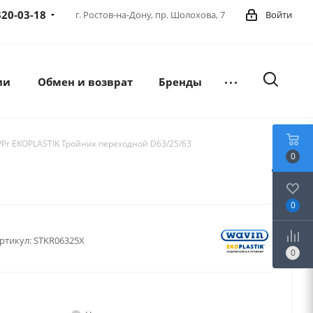
320-03-18
г. Ростов-на-Дону,
пр. Шолохова, 7
Войти
ии
Обмен и возврат
Бренды
PPr EKOPLASTIK Тройник переходной D63/25/63
0
0
ртикул:
STKR06325X
0