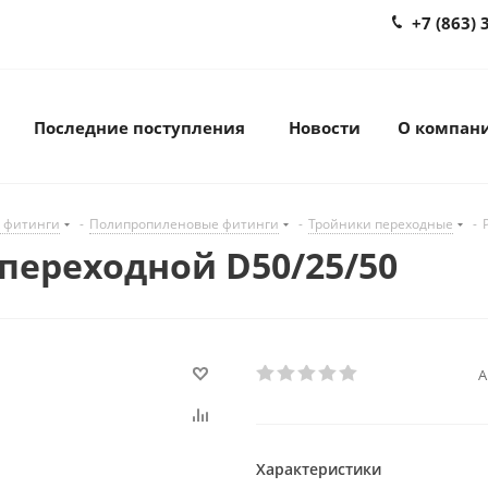
+7 (863) 
Последние поступления
Новости
О компан
 фитинги
-
Полипропиленовые фитинги
-
Тройники переходные
-
 переходной D50/25/50
А
Характеристики