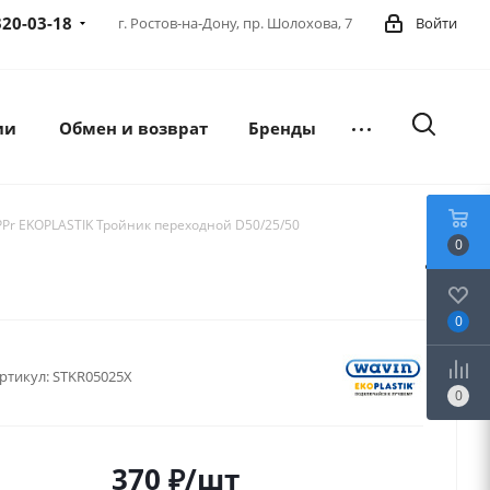
320-03-18
г. Ростов-на-Дону,
пр. Шолохова, 7
Войти
ии
Обмен и возврат
Бренды
PPr EKOPLASTIK Тройник переходной D50/25/50
0
0
ртикул:
STKR05025X
0
370
₽
/шт