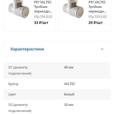
PPr VALTEC
PPr VALTEC
Тройник
Тройник
переходной
переходной
25х20х20
25х20х25
VTp.735.0.025020020
VTp.735.0.02502
33
₽
/шт
29
₽
/шт
Характеристики
D1 (диаметр
40 мм
подключения)
Бренд
VALTEC
Цвет
Белый
D2 (диаметр
32 мм
подключения)