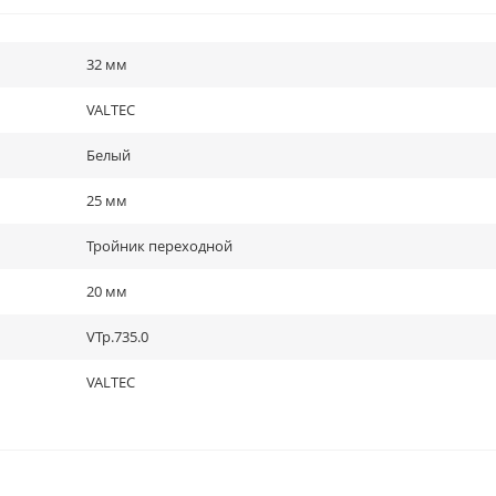
32 мм
VALTEC
Белый
25 мм
Тройник переходной
20 мм
VTp.735.0
VALTEC