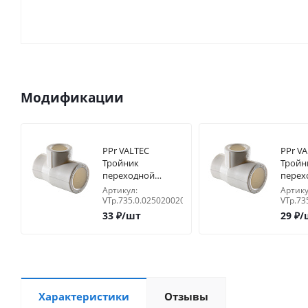
Модификации
PPr VALTEC
PPr V
Тройник
Тройн
переходной
перех
25х20х20
25х20
Артикул:
Артику
VTp.735.0.025020020
VTp.73
33
₽
/шт
29
₽
/
Характеристики
Отзывы