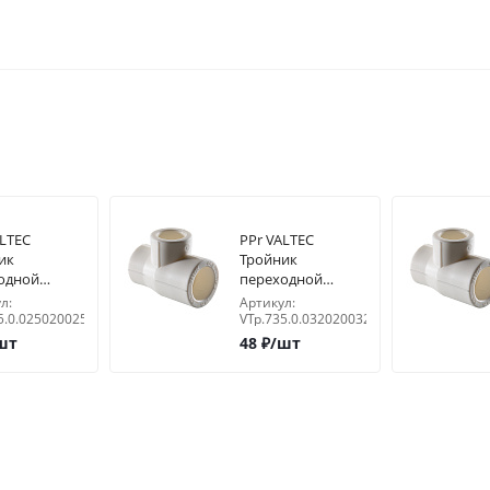
ALTEC
PPr VALTEC
ик
Тройник
одной
переходной
х25
32х20х32
л:
Артикул:
5.0.025020025
VTp.735.0.032020032
шт
48
₽
/шт