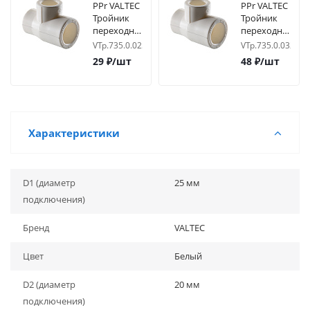
PPr VALTEC
PPr VALTEC
Тройник
Тройник
переходной
переходной
25х20х25
32х20х32
VTp.735.0.025020025
VTp.735.0.03202
29
₽
/шт
48
₽
/шт
Характеристики
D1 (диаметр
25 мм
подключения)
Бренд
VALTEC
Цвет
Белый
D2 (диаметр
20 мм
подключения)