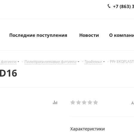
+7 (863) 
Последние поступления
Новости
О компан
 фитинги
-
Полипропиленовые фитинги
-
Тройники
-
PPr EKOPLAST
 D16
А
Характеристики