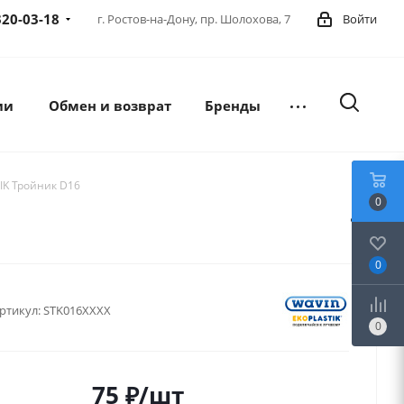
320-03-18
г. Ростов-на-Дону,
пр. Шолохова, 7
Войти
ии
Обмен и возврат
Бренды
IK Тройник D16
0
0
ртикул:
STK016XXXX
0
75
₽
/шт