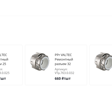
ALTEC
PPr VALTEC
нтный
Ремонтный
м 25
разъем 32
л:
Артикул:
3.0.025
VTp.763.0.032
/шт
660
₽
/шт