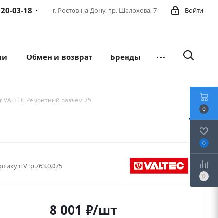
320-03-18
г. Ростов-на-Дону,
пр. Шолохова, 7
Войти
ии
Обмен и возврат
Бренды
r VALTEC Ремонтный разъем 75
0
0
ртикул:
VTp.763.0.075
0
8 001
₽
/шт