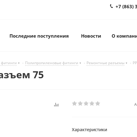
+7 (863) 
Последние поступления
Новости
О компан
 фитинги
-
Полипропиленовые фитинги
-
Ремонтные разъемы
-
PP
азъем 75
А
Характеристики