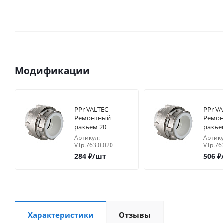
Модификации
PPr VALTEC
PPr V
Ремонтный
Ремо
разъем 20
разъе
Артикул:
Артику
VTp.763.0.020
VTp.76
284
₽
/шт
506
₽
Характеристики
Отзывы