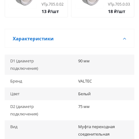
25х20 вн-вн
32х20 вн-вн
VTp.705.0.025020
VTp.705.0.032020
13
₽
/шт
18
₽
/шт
Характеристики
D1 (диаметр
90 мм
подключения)
Бренд
VALTEC
Цвет
Белый
D2 (диаметр
75 мм
подключения)
Вид
Муфта переходная
соеденительная