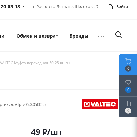
320-03-18
г. Ростов-на-Дону,
пр. Шолохова, 7
Войти
ии
Обмен и возврат
Бренды
 VALTEC Муфта переходная 50-25 вн-вн
0
0
ртикул:
VTp.705.0.050025
0
49
₽
/шт