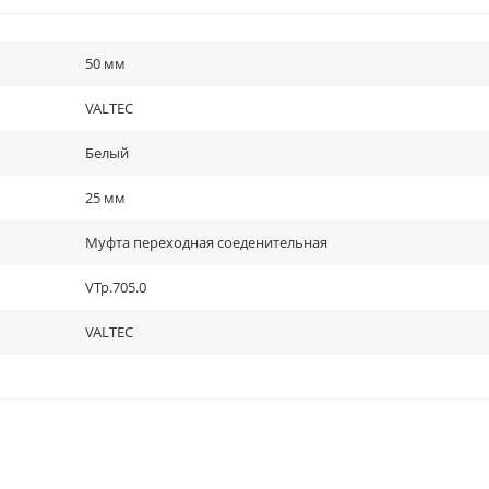
50 мм
VALTEC
Белый
25 мм
Муфта переходная соеденительная
VTp.705.0
VALTEC