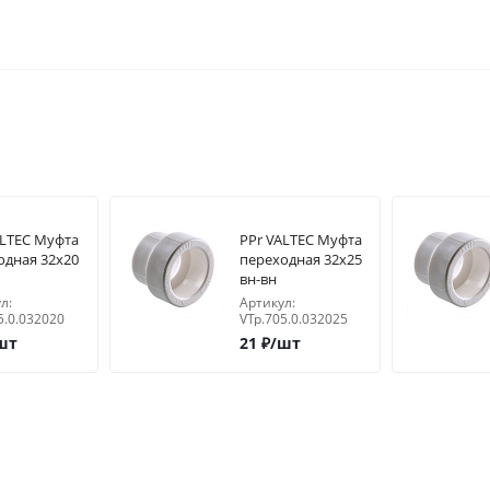
ALTEC Муфта
PPr VALTEC Муфта
одная 32х20
переходная 32х25
вн-вн
л:
Артикул:
5.0.032020
VTp.705.0.032025
шт
21
₽
/шт