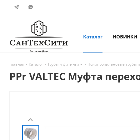
Каталог
НОВИНКИ
Главная
-
Каталог
-
Трубы и фитинги
-
Полипропиленовые трубы и
PPr VALTEC Муфта перехо