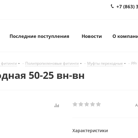
+7 (863) 
Последние поступления
Новости
О компан
 фитинги
-
Полипропиленовые фитинги
-
Муфты переходные
-
PPr
дная 50-25 вн-вн
А
Характеристики