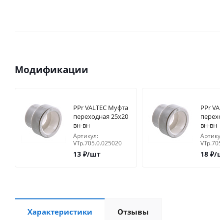
Модификации
PPr VALTEC Муфта
PPr V
переходная 25х20
перех
вн-вн
вн-вн
Артикул:
Артику
VTp.705.0.025020
VTp.70
13
₽
/шт
18
₽
/
Характеристики
Отзывы