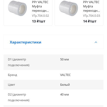
PPr VALTEC
PPr VALTEC
Муфта
Муфта
переходная
переходная
25х20 нар-
32х20 нар-
VTp.704.0.025020
VTp.704.0.032020
вн
вн
13
₽
/шт
14
₽
/шт
Характеристики
D1 (диаметр
50 мм
подключения)
Бренд
VALTEC
Цвет
Белый
D2 (диаметр
40 мм
подключения)