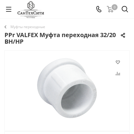
0
Муфты переходные
PPr VALFEX Муфта переходная 32/20
ВН/НР