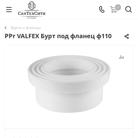
0
Бурты и фланцы
PPr VALFEX Бурт под фланец ф110