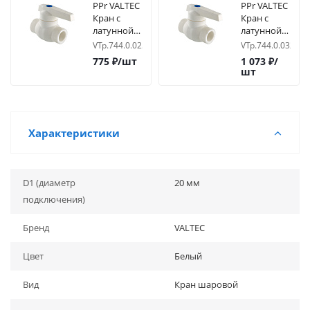
PPr VALTEC
PPr VALTEC
Кран с
Кран с
латунной
латунной
обоймой
обоймой
VTp.744.0.025
VTp.744.0.032
25
32
775
₽
/шт
1 073
₽
/
шт
Характеристики
D1 (диаметр
20 мм
подключения)
Бренд
VALTEC
Цвет
Белый
Вид
Кран шаровой