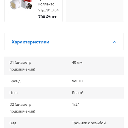
коллекторный
40х3/4" нр
VTp.781.0.04005
с шаровым
700
₽
/шт
краном
(евроконус)
Характеристики
D1 (диаметр
40 мм
подключения)
Бренд
VALTEC
Цвет
Белый
D2 (диаметр
1/2"
подключения)
Вид
Тройник с резьбой