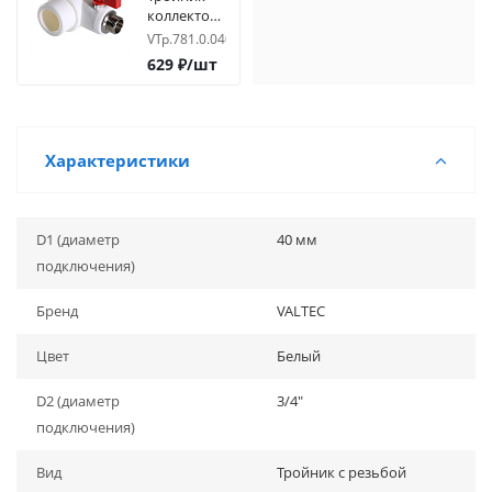
коллекторный
40х1/2" нр
VTp.781.0.04004
с шаровым
629
₽
/шт
краном
(конус)
Характеристики
D1 (диаметр
40 мм
подключения)
Бренд
VALTEC
Цвет
Белый
D2 (диаметр
3/4"
подключения)
Вид
Тройник с резьбой